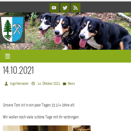
Zum
Inhalt
springen
14.10.2021
Inge Hanseder
14. Oktober 2021
News
Unsere Toni ist in ein paar Tagen 15 1/4 Jahre alt.
Wir wollen noch viele schöne Tage mit ihr verbringen