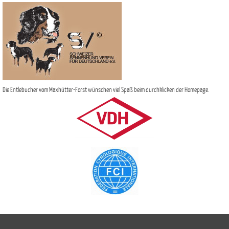
Die Entlebucher vom Maxhütter-Forst wünschen viel Spaß beim durchklicken der Homepage.