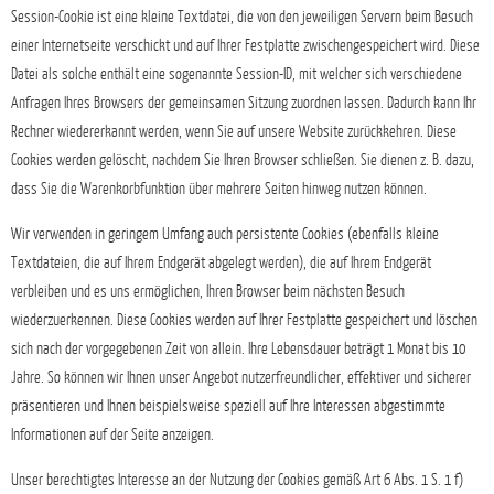
Session-Cookie ist eine kleine Textdatei, die von den jeweiligen Servern beim Besuch
einer Internetseite verschickt und auf Ihrer Festplatte zwischengespeichert wird. Diese
Datei als solche enthält eine sogenannte Session-ID, mit welcher sich verschiedene
Anfragen Ihres Browsers der gemeinsamen Sitzung zuordnen lassen. Dadurch kann Ihr
Rechner wiedererkannt werden, wenn Sie auf unsere Website zurückkehren. Diese
Cookies werden gelöscht, nachdem Sie Ihren Browser schließen. Sie dienen z. B. dazu,
dass Sie die Warenkorbfunktion über mehrere Seiten hinweg nutzen können.
Wir verwenden in geringem Umfang auch persistente Cookies (ebenfalls kleine
Textdateien, die auf Ihrem Endgerät abgelegt werden), die auf Ihrem Endgerät
verbleiben und es uns ermöglichen, Ihren Browser beim nächsten Besuch
wiederzuerkennen. Diese Cookies werden auf Ihrer Festplatte gespeichert und löschen
sich nach der vorgegebenen Zeit von allein. Ihre Lebensdauer beträgt 1 Monat bis 10
Jahre. So können wir Ihnen unser Angebot nutzerfreundlicher, effektiver und sicherer
präsentieren und Ihnen beispielsweise speziell auf Ihre Interessen abgestimmte
Informationen auf der Seite anzeigen.
Unser berechtigtes Interesse an der Nutzung der Cookies gemäß Art 6 Abs. 1 S. 1 f)